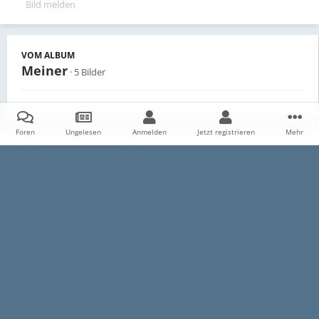
Bild melden
VOM ALBUM
Meiner
· 5 Bilder
Foren
Ungelesen
Anmelden
Jetzt registrieren
Mehr
Teilen
Follower
0
Startseite
Galerie
Persönliche Alben
Meiner
R.I.B
Datenschutzerklärung
Impressum
Kontakt
Cookies
E30-Talk.com