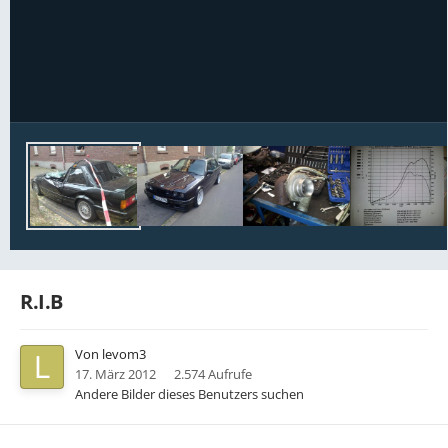
Bildwerkzeuge
R.I.B
Von
levom3
17. März 2012
2.574 Aufrufe
Andere Bilder dieses Benutzers suchen