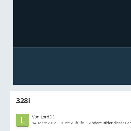
328i
Von
LordDS
14. März 2012
1.355 Aufrufe
Andere Bilder dieses Be