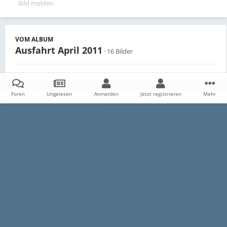
Bild melden
VOM ALBUM
Ausfahrt April 2011
· 16 Bilder
Foren
Ungelesen
Anmelden
Jetzt registrieren
Mehr
Teilen
Follower
0
Startseite
Galerie
Persönliche Alben
Ausfahrt April 2011
Datenschutzerklärung
Impressum
Kontakt
Cookies
E30-Talk.com