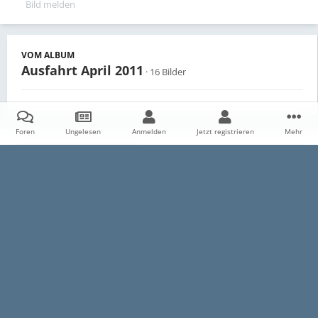
Bild melden
VOM ALBUM
Ausfahrt April 2011
· 16 Bilder
Foren
Ungelesen
Anmelden
Jetzt registrieren
Mehr
Teilen
Follower
0
Startseite
Galerie
Persönliche Alben
Ausfahrt April 2011
Datenschutzerklärung
Impressum
Kontakt
Cookies
E30-Talk.com