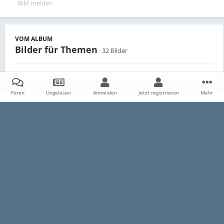
Bild melden
VOM ALBUM
Bilder für Themen
· 32 Bilder
Foren
Ungelesen
Anmelden
Jetzt registrieren
Mehr
Teilen
Follower
0
Startseite
Galerie
Persönliche Alben
Bilder für Themen
I
Datenschutzerklärung
Impressum
Kontakt
Cookies
E30-Talk.com