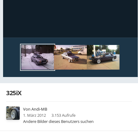
Bildwerkzeuge
325iX
Von
Andi-MB
1. März 2012
3.153 Aufrufe
Andere Bilder dieses Benutzers suchen