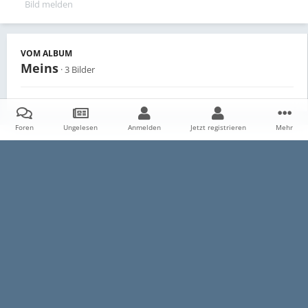
Bild melden
VOM ALBUM
Meins
· 3 Bilder
Foren
Ungelesen
Anmelden
Jetzt registrieren
Mehr
Teilen
Follower
0
Startseite
Galerie
Persönliche Alben
Meins
325iX
Datenschutzerklärung
Impressum
Kontakt
Cookies
E30-Talk.com