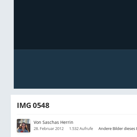
IMG 0548
Von
Saschas Herrin
28. Februar 2012
1.532 Aufrufe
Andere Bilder dieses