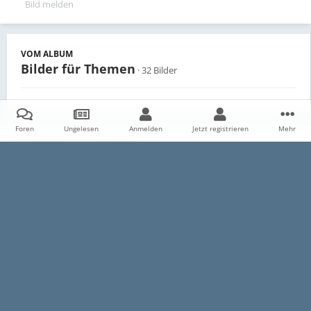
Bild melden
VOM ALBUM
Bilder für Themen
· 32 Bilder
Foren
Ungelesen
Anmelden
Jetzt registrieren
Mehr
Teilen
Follower
0
Startseite
Galerie
Persönliche Alben
Bilder für Themen
I
Datenschutzerklärung
Impressum
Kontakt
Cookies
E30-Talk.com