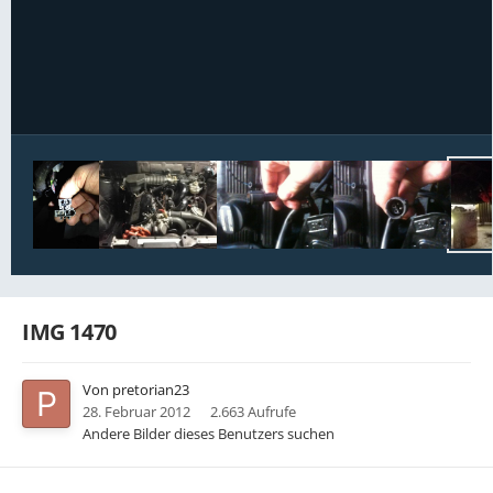
Bildwerkzeuge
IMG 1470
Von
pretorian23
28. Februar 2012
2.663 Aufrufe
Andere Bilder dieses Benutzers suchen