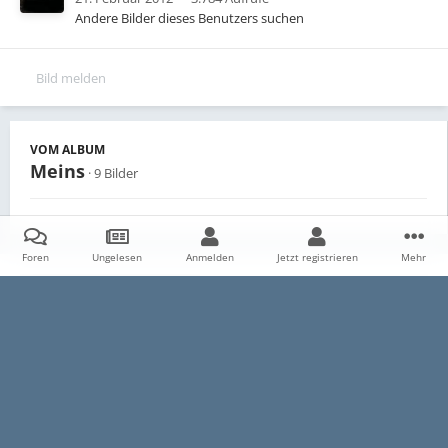
Andere Bilder dieses Benutzers suchen
Bild melden
VOM ALBUM
Meins
· 9 Bilder
Foren
Ungelesen
Anmelden
Jetzt registrieren
Mehr
Teilen
Follower
0
Startseite
Galerie
Persönliche Alben
Meins
kurz nach dem
Datenschutzerklärung
Impressum
Kontakt
Cookies
E30-Talk.com