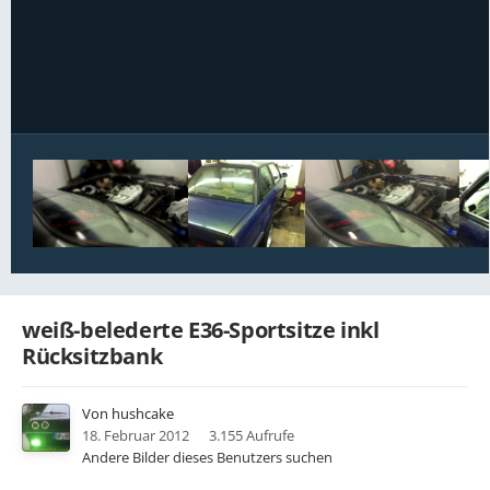
Bildwerkzeuge
weiß-belederte E36-Sportsitze inkl
Rücksitzbank
Von
hushcake
18. Februar 2012
3.155 Aufrufe
Andere Bilder dieses Benutzers suchen