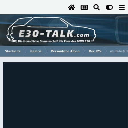
Startseite
Galerie
Persönliche Alben
Der 325i
weiß-belede