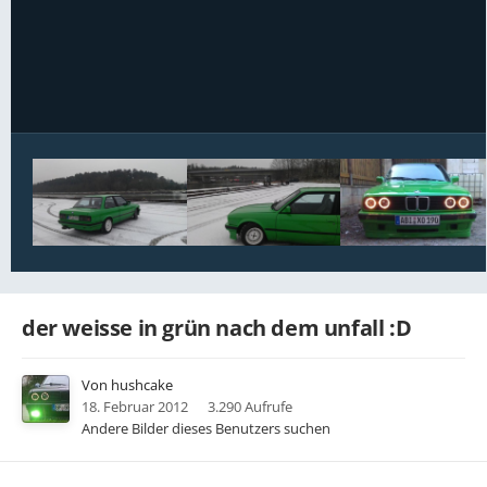
Bildwerkzeuge
der weisse in grün nach dem unfall :D
Von
hushcake
18. Februar 2012
3.290 Aufrufe
Andere Bilder dieses Benutzers suchen