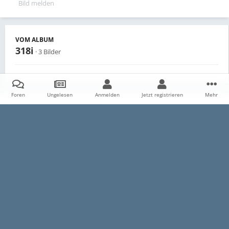
Bild melden
VOM ALBUM
318i
· 3 Bilder
Foren
Ungelesen
Anmelden
Jetzt registrieren
Mehr
Teilen
Follower
0
Startseite
Galerie
Persönliche Alben
318i
IMAG0377
Datenschutzerklärung
Impressum
Kontakt
Cookies
E30-Talk.com