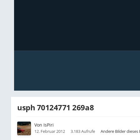
usph 70124771 269a8
Von
IsPiri
12. Februar 2012
3.183 Aufrufe
Andere Bilder dieses