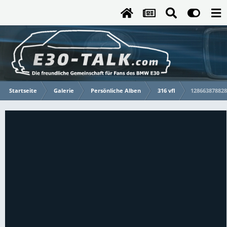
Startseite
Galerie
Persönliche Alben
316 vfl
128663878828