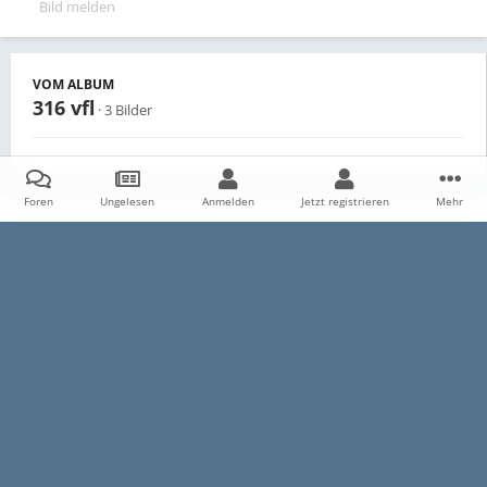
Bild melden
VOM ALBUM
316 vfl
· 3 Bilder
Foren
Ungelesen
Anmelden
Jetzt registrieren
Mehr
Teilen
Follower
0
Startseite
Galerie
Persönliche Alben
316 vfl
128663878828
Datenschutzerklärung
Impressum
Kontakt
Cookies
E30-Talk.com