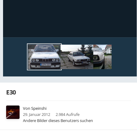
Bildwerkzeuge
E30
Von
Speinshi
29. Januar 2012
2.984 Aufrufe
Andere Bilder dieses Benutzers suchen