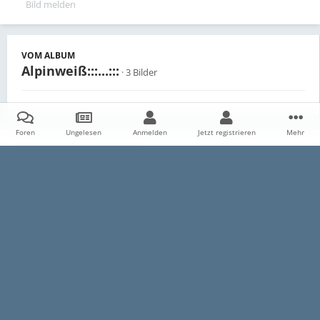
Bild melden
VOM ALBUM
Alpinweiß:::...:::
· 3 Bilder
Foren
Ungelesen
Anmelden
Jetzt registrieren
Mehr
Teilen
Follower
0
Startseite
Galerie
Persönliche Alben
Alpinweiß:::...:::
E30
Datenschutzerklärung
Impressum
Kontakt
Cookies
E30-Talk.com