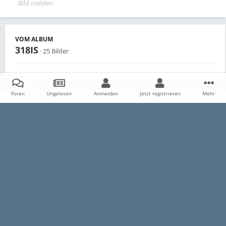
Bild melden
VOM ALBUM
318IS
· 25 Bilder
Foren
Ungelesen
Anmelden
Jetzt registrieren
Mehr
Teilen
Follower
0
Startseite
Galerie
Persönliche Alben
318IS
DSC 0567
Datenschutzerklärung
Impressum
Kontakt
Cookies
E30-Talk.com