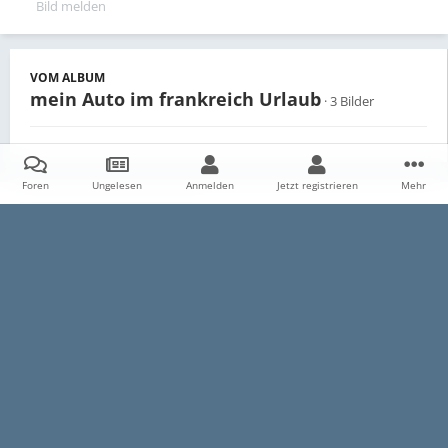
Bild melden
VOM ALBUM
mein Auto im frankreich Urlaub
· 3 Bilder
Foren
Ungelesen
Anmelden
Jetzt registrieren
Mehr
Teilen
Follower
0
Startseite
Galerie
Persönliche Alben
mein Auto im frankreich
Datenschutzerklärung
Impressum
Kontakt
Cookies
E30-Talk.com