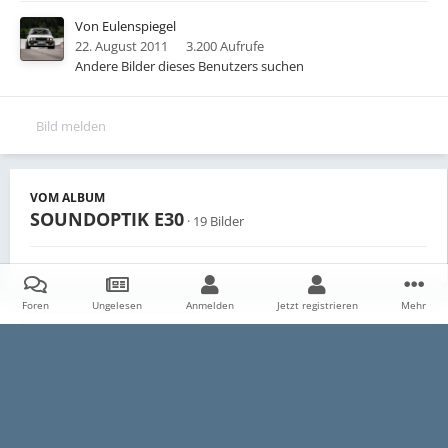
Von
Eulenspiegel
22. August 2011
3.200 Aufrufe
Andere Bilder dieses Benutzers suchen
Bild melden
VOM ALBUM
SOUNDOPTIK E30
· 19 Bilder
Foren
Ungelesen
Anmelden
Jetzt registrieren
Mehr
Teilen
Follower
0
Startseite
Galerie
Persönliche Alben
SOUNDOPTIK E30
Fe