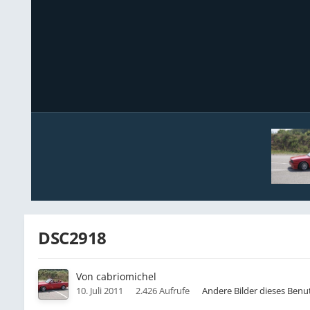
DSC2918
Von
cabriomichel
10. Juli 2011
2.426 Aufrufe
Andere Bilder dieses Benu