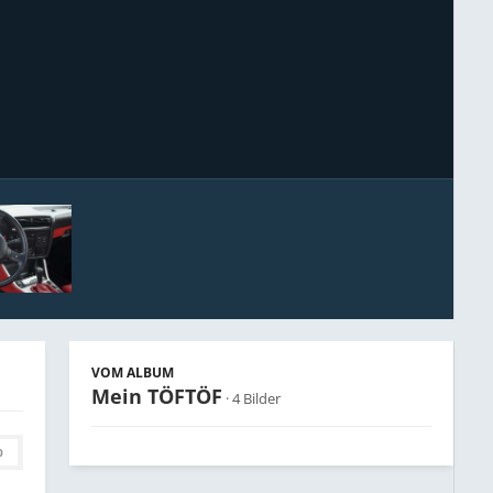
Bildwerkzeuge
VOM ALBUM
Mein TÖFTÖF
· 4 Bilder
0