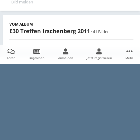
Bild melden
VOM ALBUM
E30 Treffen Irschenberg 2011
· 41 Bilder
Foren
Ungelesen
Anmelden
Jetzt registrieren
Mehr
Teilen
Follower
0
Startseite
Galerie
Persönliche Alben
E30 Treffen Irschenberg 
Datenschutzerklärung
Impressum
Kontakt
Cookies
E30-Talk.com