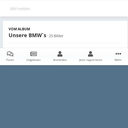
Bild melden
VOM ALBUM
Unsere BMW`s
· 25 Bilder
Foren
Ungelesen
Anmelden
Jetzt registrieren
Mehr
Teilen
Follower
0
Startseite
Galerie
Persönliche Alben
Unsere BMW`s
Beul
Datenschutzerklärung
Impressum
Kontakt
Cookies
E30-Talk.com