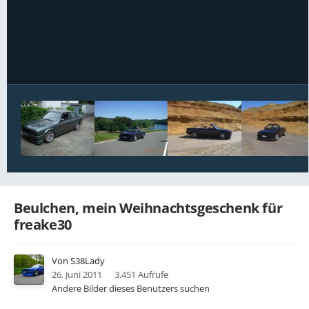
Bildwerkzeuge
Beulchen, mein Weihnachtsgeschenk für
freake30
Von
S38Lady
26. Juni 2011
3.451 Aufrufe
Andere Bilder dieses Benutzers suchen