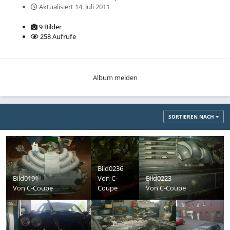
Aktualisiert
14. Juli 2011
9 Bilder
258 Aufrufe
Album melden
SORTIEREN NACH
Bild0236
Bild0191
Von
C-
Bild0223
Von
C-Coupe
Coupe
Von
C-Coupe