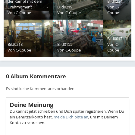
der Kampf mit dem
Bild0234
Drehmoment
Bild0219
Von
C-
Von
C-Coupe
Von
C-Coupe
Coupe
Bild0017
Bild0218
Bild0155
Von
C-
Von
C-Coupe
Von
C-Coupe
Coupe
0 Album Kommentare
Es sind keine Kommentare vorhanden.
Deine Meinung
Du kannst jetzt schreiben und Dich später registrieren. Wenn Du
ein Benutzerkonto hast,
melde Dich bitte an
, um mit Deinem
Konto zu schreiben.