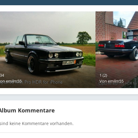
34
1 (2)
Von
emilm55
Von
emilm55
 Album Kommentare
 sind keine Kommentare vorhanden.