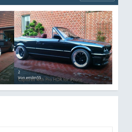
2
Von
emilm55