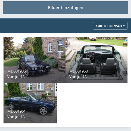
Bilder hinzufügen
SORTIEREN NACH
MD001935
MD001958
Von
Joe13
Von
Joe13
MD001961
Von
Joe13