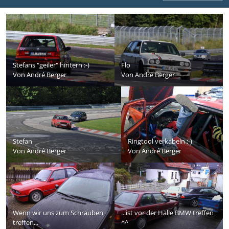
Stefans "geiler" hintern :-)
Flo
Von
André Berger
Von
André Berger
Stefan
Ringtool verkabeln ;-)
Von
André Berger
Von
André Berger
Wenn wir uns zum Schrauben
...ist vor der Halle BMW treffen
treffen...
^^