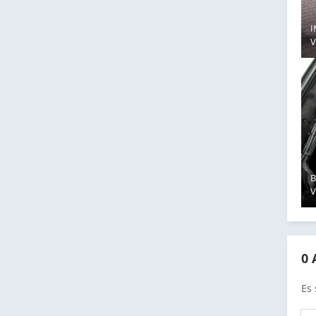
I
B
0
Es