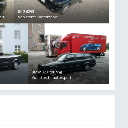
IMG 6295
ort
Von
storch-motorsport
BMW 320i touring
Von
storch-motorsport