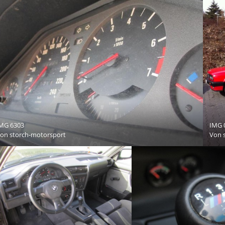
MG 6303
IMG 
Von
storch-motorsport
Von