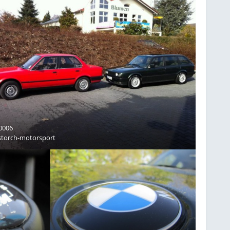
0006
storch-motorsport