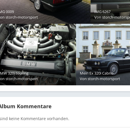
MG 0009
IMG 6267
Von
storch-motorsport
Von
storch-motorsp
MW 320i touring
Mein Ex 320i Cabrio
Von
storch-motorsport
Von
storch-motorsport
 Album Kommentare
 sind keine Kommentare vorhanden.