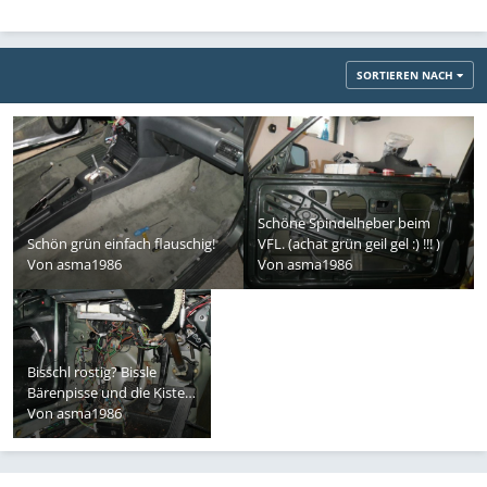
SORTIEREN NACH
Schöne Spindelheber beim
Schön grün einfach flauschig!
VFL. (achat grün geil gel :) !!! )
Von
asma1986
Von
asma1986
Bisschl rostig? Bissle
Bärenpisse und die Kisten
hält paar jahrzent
Von
asma1986
weiter^^.