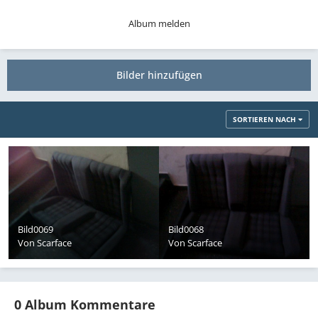
Album melden
Bilder hinzufügen
SORTIEREN NACH
Bild0069
Bild0068
Von
Scarface
Von
Scarface
0 Album Kommentare