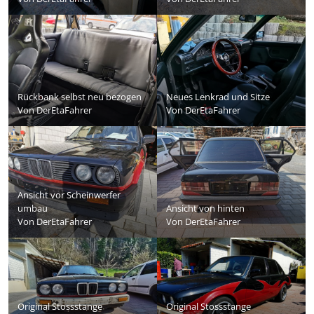
Rückbank selbst neu bezogen
Neues Lenkrad und Sitze
Von
DerEtaFahrer
Von
DerEtaFahrer
Ansicht vor Scheinwerfer
umbau
Ansicht von hinten
Von
DerEtaFahrer
Von
DerEtaFahrer
Original Stossstange
Original Stossstange