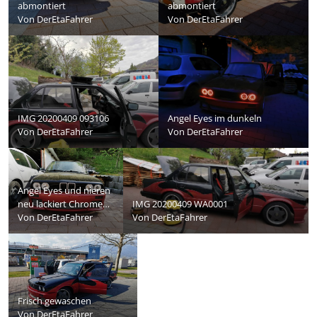
abmontiert
abmontiert
Von
DerEtaFahrer
Von
DerEtaFahrer
IMG 20200409 093106
Angel Eyes im dunkeln
Von
DerEtaFahrer
Von
DerEtaFahrer
Angel Eyes und nieren
neu lackiert Chrome
IMG 20200409 WA0001
poliert
Von
DerEtaFahrer
Von
DerEtaFahrer
Frisch gewaschen
Von
DerEtaFahrer