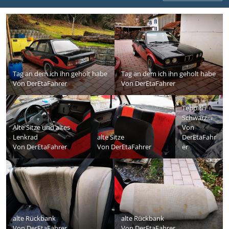
Tag an dem ich ihn geholt habe
Tag an dem ich ihn geholt habe
Von
DerEtaFahrer
Von
DerEtaFahrer
Teppich
Schwarz
Alte Sitze und altes
gefärbt
Von
Lenkrad
alte Sitze
DerEtaFahr
Von
DerEtaFahrer
Von
DerEtaFahrer
er
alte Rückbank
alte Rückbank
Von
DerEtaFahrer
Von
DerEtaFahrer