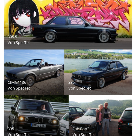
335 5
Von
SpecTec
CIMG1136
335i
Von
SpecTec
Von
SpecTec
335 1
Fab Pap2
Von
SpecTec
Von
SpecTec