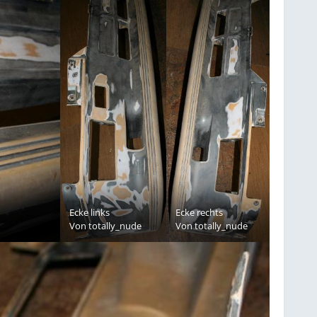
Ecke links
Ecke rechts
Von
totally_nude
Von
totally_nude