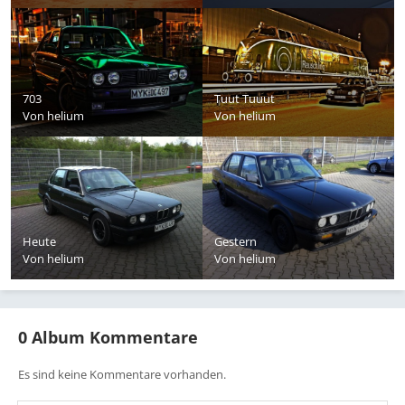
703
Tuut Tuuut
Von
helium
Von
helium
Heute
Gestern
Von
helium
Von
helium
0 Album Kommentare
Es sind keine Kommentare vorhanden.