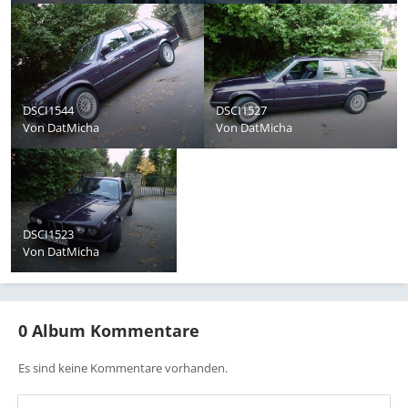
DSCI1544
DSCI1527
Von
DatMicha
Von
DatMicha
DSCI1523
Von
DatMicha
0 Album Kommentare
Es sind keine Kommentare vorhanden.