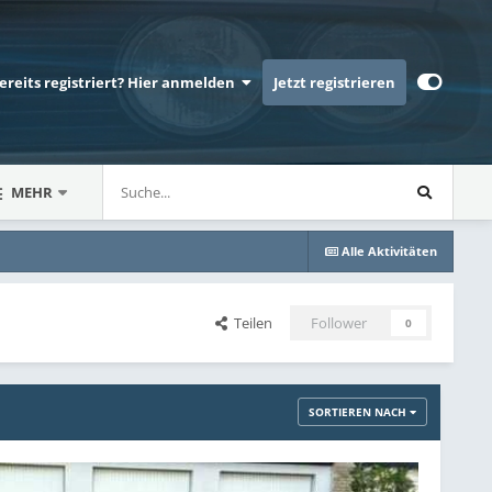
bereits registriert? Hier anmelden
Jetzt registrieren
MEHR
Alle Aktivitäten
Teilen
Follower
0
SORTIEREN NACH