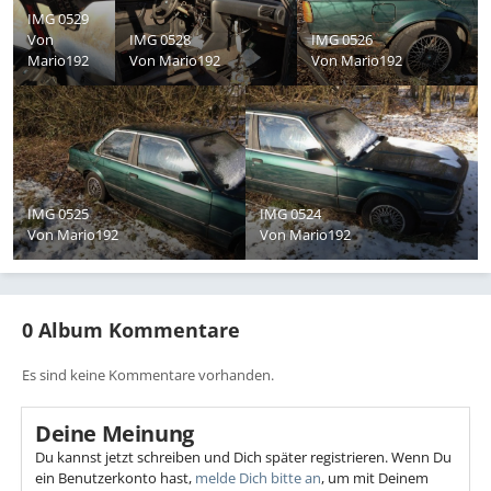
IMG 0529
Von
IMG 0528
IMG 0526
Mario192
Von
Mario192
Von
Mario192
IMG 0525
IMG 0524
Von
Mario192
Von
Mario192
0 Album Kommentare
Es sind keine Kommentare vorhanden.
Deine Meinung
Du kannst jetzt schreiben und Dich später registrieren. Wenn Du
ein Benutzerkonto hast,
melde Dich bitte an
, um mit Deinem