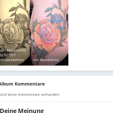
ser14472 pic8183
327677517
Von
Black&White
Von
Black&White
 Album Kommentare
 sind keine Kommentare vorhanden.
Deine Meinung