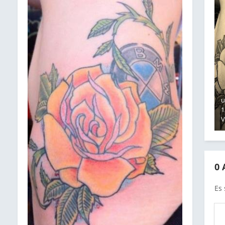
u
1
0
Es