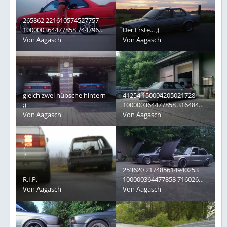
265862 221610574527757
100000364477858 744796
Der Erste... ;(
6839815 o
Von
Aagasch
Von
Aagasch
gleich zwei hübsche hintern
41254 150004205021728
;)
100000364477858 316484
Von
Aagasch
3725365 n
Von
Aagasch
253620 217485614940253
R.I.P.
100000364477858 716026
Von
Aagasch
42219 n
Von
Aagasch