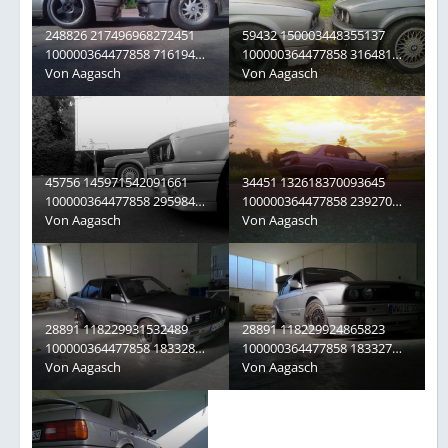
248826 217496968272451
59432 150003448355137
100000364477858 716194
100000364477858 316481
3132323 n
Von
Aagasch
6545965 n
Von
Aagasch
45756 145971542091661
34451 132618370093645
100000364477858 295984
100000364477858 239270
3082795 n
Von
Aagasch
5950140 n
Von
Aagasch
28891 118229931532489
28891 118229924865823
100000364477858 183328
100000364477858 183327
7462980 n
Von
Aagasch
2423272 n
Von
Aagasch